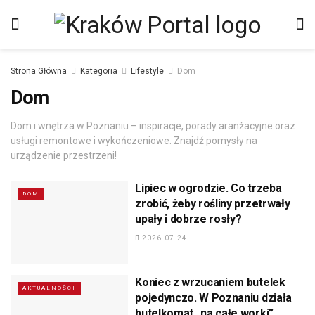
Strona Główna
Kategoria
Lifestyle
Dom
Dom
Dom i wnętrza w Poznaniu – inspiracje, porady aranżacyjne oraz
usługi remontowe i wykończeniowe. Znajdź pomysły na
urządzenie przestrzeni!
Lipiec w ogrodzie. Co trzeba
DOM
zrobić, żeby rośliny przetrwały
upały i dobrze rosły?
2026-07-24
Koniec z wrzucaniem butelek
AKTUALNOŚCI
pojedynczo. W Poznaniu działa
butelkomat „na całe worki”