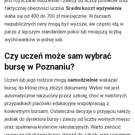
jest rozliczane oddzielnie i zależy od liczby posiłków oraz
faktycznej obecności ucznia.
Średni koszt wyżywienia
waha się od 400 do 700 zł miesięcznie. W bursach
niepublicznych ceny mogą być wyższe, ale często idą w
parze z lepszym standardem pokoi lub mniejszą liczbą
wychowanków w jednej sali.
Czy uczeń może sam wybrać
bursę w Poznaniu?
Uczeń lub jego rodzice mogą
samodzielnie
wskazać
bursę, do której chcą złożyć dokumenty. Wybór nie jest
automatycznie narzucony przez szkołę, choć w niektórych
przypadkach placówki edukacyjne współpracują z
konkretnymi bursami. Ostateczna decyzja o przyjęciu należy
jednak do dyrektora bursy i zależy od liczby wolnych miejsc
oraz spełnienia kryteriów rekrutacyjnych. Warto zwrócić
uwagę na lokalizację bursy, dojazd do szkoły oraz regulamin