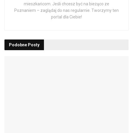
mieszkańcom. Jeśli chcesz być na bieżąco ze
Poznaniem – zaglądaj do nas regularnie. Tworzymy ten
portal dla Ciebie!
Podobne
Posty