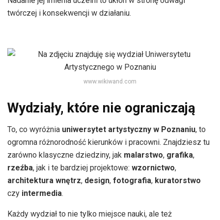
Nadanie jej imienia uczelni to ukłon w stronę odwagi
twórczej i konsekwencji w działaniu.
www.wikiwand.com
Wydziały, które nie ograniczają
To, co wyróżnia
uniwersytet artystyczny w Poznaniu
, to
ogromna różnorodność kierunków i pracowni. Znajdziesz tu
zarówno klasyczne dziedziny, jak
malarstwo
,
grafika
,
rzeźba
, jak i te bardziej projektowe:
wzornictwo
,
architektura wnętrz
,
design
,
fotografia
,
kuratorstwo
czy
intermedia
.
Każdy wydział to nie tylko miejsce nauki, ale też