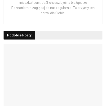
mieszkańcom. Jeśli chcesz być na bieżąco ze
Poznaniem – zaglądaj do nas regularnie. Tworzymy ten
portal dla Ciebie!
Podobne
Posty