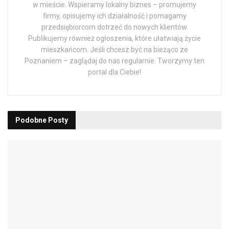
w mieście. Wspieramy lokalny biznes – promujemy
firmy, opisujemy ich działalność i pomagamy
przedsiębiorcom dotrzeć do nowych klientów.
Publikujemy również ogłoszenia, które ułatwiają życie
mieszkańcom. Jeśli chcesz być na bieżąco ze
Poznaniem – zaglądaj do nas regularnie. Tworzymy ten
portal dla Ciebie!
Podobne
Posty