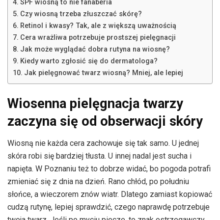
SPF wiosną to nie fanaberia
Czy wiosną trzeba złuszczać skórę?
Retinol i kwasy? Tak, ale z większą uważnością
Cera wrażliwa potrzebuje prostszej pielęgnacji
Jak może wyglądać dobra rutyna na wiosnę?
Kiedy warto zgłosić się do dermatologa?
Jak pielęgnować twarz wiosną? Mniej, ale lepiej
Wiosenna pielęgnacja twarzy
zaczyna się od obserwacji skóry
Wiosną nie każda cera zachowuje się tak samo. U jednej
skóra robi się bardziej tłusta. U innej nadal jest sucha i
napięta. W Poznaniu też to dobrze widać, bo pogoda potrafi
zmieniać się z dnia na dzień. Rano chłód, po południu
słońce, a wieczorem znów wiatr. Dlatego zamiast kopiować
cudzą rutynę, lepiej sprawdzić, czego naprawdę potrzebuje
twoja twarz. Jeśli po myciu piecze, to znak ostrzegawczy.