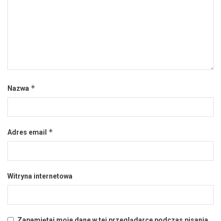
*
Nazwa
*
Adres email
Witryna internetowa
Zapamiętaj moje dane w tej przeglądarce podczas pisania