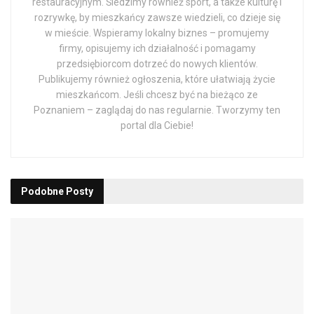
restauracyjnym. Śledzimy również sport, a także kulturę i
rozrywkę, by mieszkańcy zawsze wiedzieli, co dzieje się
w mieście. Wspieramy lokalny biznes – promujemy
firmy, opisujemy ich działalność i pomagamy
przedsiębiorcom dotrzeć do nowych klientów.
Publikujemy również ogłoszenia, które ułatwiają życie
mieszkańcom. Jeśli chcesz być na bieżąco ze
Poznaniem – zaglądaj do nas regularnie. Tworzymy ten
portal dla Ciebie!
Podobne
Posty