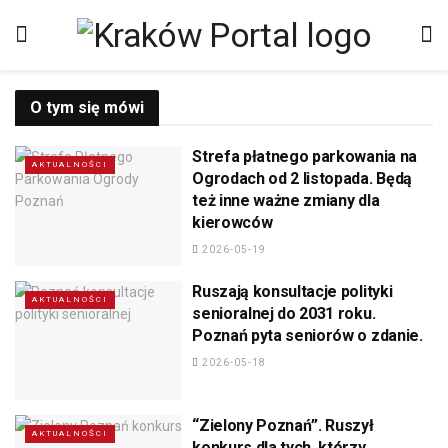
O tym się mówi
Strefa płatnego parkowania na
AKTUALNOŚCI
Ogrodach od 2 listopada. Będą
też inne ważne zmiany dla
kierowców
2026-05-19
Ruszają konsultacje polityki
AKTUALNOŚCI
senioralnej do 2031 roku.
Poznań pyta seniorów o zdanie.
2026-05-18
“Zielony Poznań”. Ruszył
AKTUALNOŚCI
konkurs dla tych, którzy