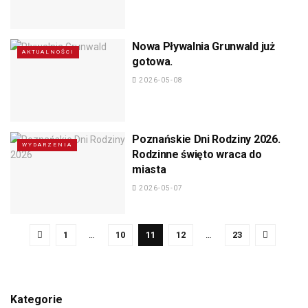
Nowa Pływalnia Grunwald już
AKTUALNOŚCI
gotowa.
2026-05-08
Poznańskie Dni Rodziny 2026.
WYDARZENIA
Rodzinne święto wraca do
miasta
2026-05-07
1
…
10
11
12
…
23
Kategorie