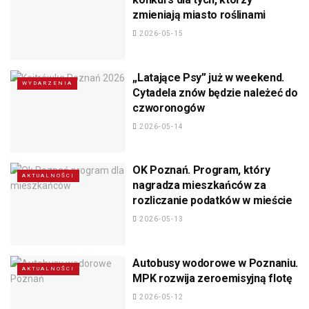
zmieniają miasto roślinami
2026-05-15
„Latające Psy” już w weekend.
WYDARZENIA
Cytadela znów będzie należeć do
czworonogów
2026-05-14
OK Poznań. Program, który
AKTUALNOŚCI
nagradza mieszkańców za
rozliczanie podatków w mieście
2026-05-13
Autobusy wodorowe w Poznaniu.
AKTUALNOŚCI
MPK rozwija zeroemisyjną flotę
2026-05-12